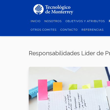
Pasar
al
contenido
principal
INICIO
NOSOTROS
OBJETIVOS Y ATRIBUTOS
OTROS COMITES
CONTACTO
REFERENCIAS
Responsabilidades Líder de P